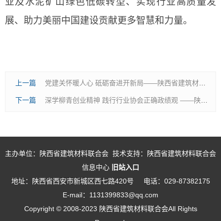
业及水泥矿山绿色低碳转型、实现行业高质量发
展、助力美丽中国建设贡献更多智慧和力量。
上一篇
党建关怀暖人心 砥砺奋进开新局——陕西省建筑材料联合会党总支赴企业开展党员慰问活动
下一篇
深学柳青创业精神 践行行业协会正确政绩观 ——陕西省建材联合会、陕西省室内装饰协会联合开展主题教育实践活动
主办单位：陕西省建筑材料联合会 技术支持：陕西省建筑材料联合会
信息中心
旧站入口
地址：陕西省西安市新城区西七路420号
电话：029-87382175
E-mail：1131399833@qq.com
Copyright © 2008-2023 陕西省建筑材料联合会All Rights