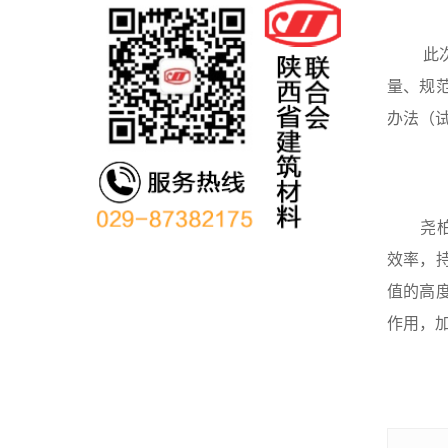
此次评
量、规
办法（
尧柏集
效率，
值的高
作用，